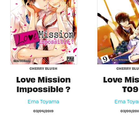
CHERRY BLUSH
CHERRY BL
Love Mission
Love Mi
Impossible ?
T09
Ema Toyama
Ema Toy
03/04/2019
03/09/201