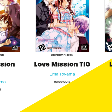
USH
CHERRY BLUSH
ssion
Love Mission T10
Ema Toyama
ama
03/09/2018
8