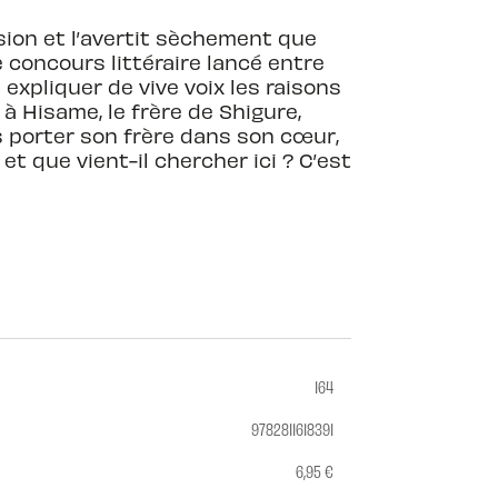
sion et l’avertit sèchement que
le concours littéraire lancé entre
i expliquer de vive voix les raisons
 à Hisame, le frère de Shigure,
as porter son frère dans son cœur,
 et que vient-il chercher ici ? C’est
164
9782811618391
6,95 €