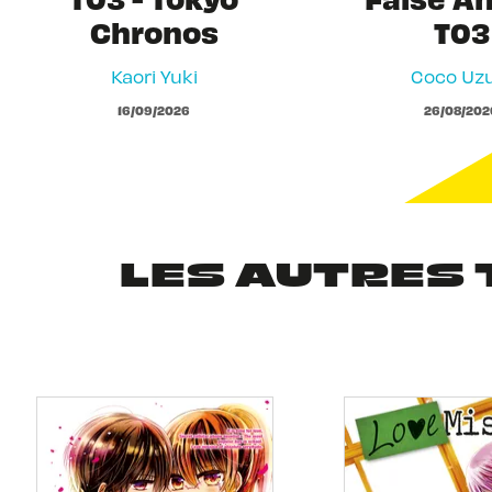
Chronos
T03
Kaori Yuki
Coco Uzu
16/09/2026
26/08/202
LES AUTRES 