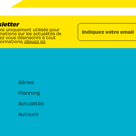
sletter
era uniquement utilisée pour
Indiquez votre email
mations sur les actualités de
ez vous désinscrire à tout
formations,
cliquez ici
.
RUBRIQUES
Séries
Planning
Actualités
Auteurs