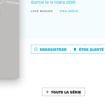
Sortie le
4 mars 2015
LOVE MISSION
PIKA SHÔJO
ENREGISTRER
ÊTRE ALERTÉ
bookmark_border
notifications
TOUTE LA SÉRIE
arrow_forward