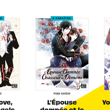
RE
À PARAÎTRE
O
PIKA SHÔJO
Love,
L'Épouse
Yo
ngels
damnée et le