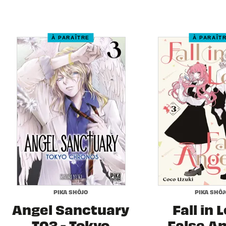
À PARAÎTRE
À PARAÎT
PIKA SHÔJO
PIKA SHÔJ
Angel Sanctuary
Fall in 
T03 - Tokyo
False A