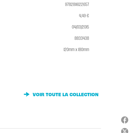
9782811622657
4,49 €
04/03/2015
8833438
120mm x 180mm
VOIR TOUTE LA COLLECTION