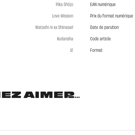
Pika Shôjo
EAN numérique
Love Mission
Prix du format numérique
Watashi ni xx Shinasai!
Date de parution
Kodansha
Code article
12
Format
Z AIMER...