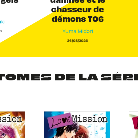
chasseur de
démons T06
ki
Yuma Midori
6
26/08/2026
TOMES DE LA SÉR