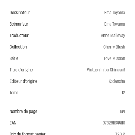
Dessinateur
Ema Toyama
Scénariste
Ema Toyama
Traducteur
Anne Mallevay
Collection
Cherry Blush
Série
Love Mission
Titre d'origine
Watashi ni xx Shinasai!
Editeur d'origine
Kodansha
Tome
12
Nombre de page
164
EAN
9782811644116
Prix du format papier
7,20 €