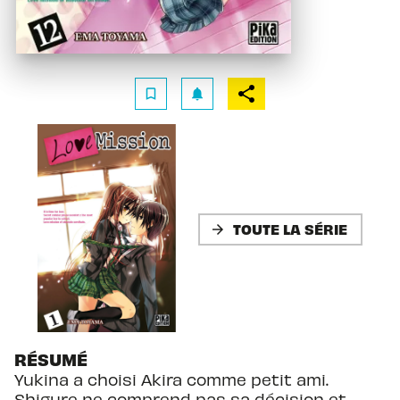
bookmark_border
notifications
TOUTE LA SÉRIE
arrow_forward
RÉSUMÉ
Yukina a choisi Akira comme petit ami.
Shigure ne comprend pas sa décision et