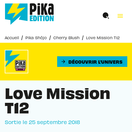
MENU
RECHERCHE
CONTENU
menu
PIED DE PAGE
/
/
/
Accueil
Pika Shôjo
Cherry Blush
Love Mission T12
DÉCOUVRIR L'UNIVERS
arrow_forward
Love Mission
T12
Sortie le
25 septembre 2018