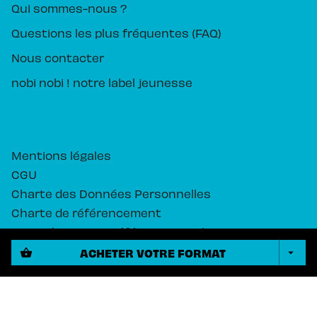
Qui sommes-nous ?
Questions les plus fréquentes (FAQ)
Nous contacter
nobi nobi ! notre label jeunesse
Mentions légales
CGU
Charte des Données Personnelles
Charte de référencement
Paramétrez vos préférences cookies
ACHETER VOTRE FORMAT
shopping_basket
arrow_drop_down
PIKA ÉDITION© 2026