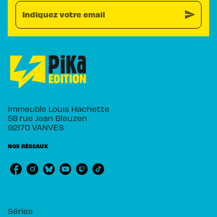
send
Indiquez votre email
Immeuble Louis Hachette
58 rue Jean Bleuzen
92170 VANVES
NOS RÉSEAUX
RUBRIQUES
Séries