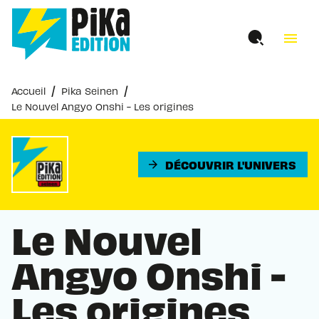
MENU
RECHERCHE
CONTENU
menu
PIED DE PAGE
/
/
Accueil
Pika Seinen
Le Nouvel Angyo Onshi - Les origines
DÉCOUVRIR L'UNIVERS
arrow_forward
Le Nouvel
Angyo Onshi -
Les origines