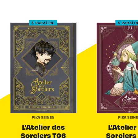
À PARAÎTRE
À PARAÎT
PIKA SEINEN
PIKA SEIN
L'Atelier des
L'Atelier
Sorciers T06
Sorciers 