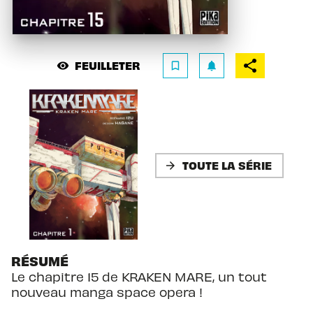
FEUILLETER
visibility
bookmark_border
notifications
TOUTE LA SÉRIE
arrow_forward
RÉSUMÉ
Le chapitre 15 de KRAKEN MARE, un tout
nouveau manga space opera !