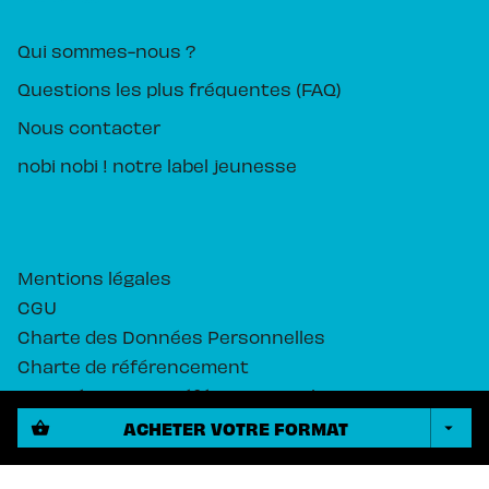
Qui sommes-nous ?
Questions les plus fréquentes (FAQ)
Nous contacter
nobi nobi ! notre label jeunesse
Mentions légales
CGU
Charte des Données Personnelles
Charte de référencement
Paramétrez vos préférences cookies
ACHETER VOTRE FORMAT
shopping_basket
arrow_drop_down