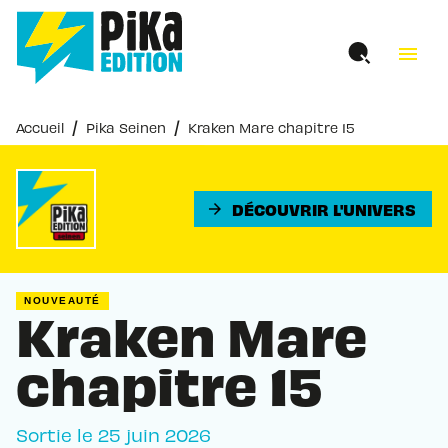
MENU
RECHERCHE
CONTENU
menu
PIED DE PAGE
/
/
Accueil
Pika Seinen
Kraken Mare chapitre 15
DÉCOUVRIR L'UNIVERS
arrow_forward
NOUVEAUTÉ
Kraken Mare
chapitre 15
Sortie le
25 juin 2026