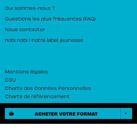
Qui sommes-nous ?
Questions les plus fréquentes (FAQ)
Nous contacter
nobi nobi ! notre label jeunesse
Mentions légales
CGU
Charte des Données Personnelles
Charte de référencement
Paramétrez vos préférences cookies
ACHETER VOTRE FORMAT
shopping_basket
arrow_drop_down