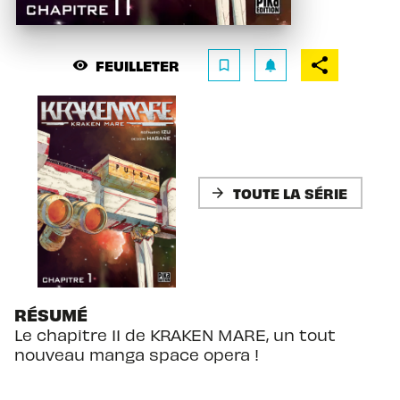
FEUILLETER
visibility
bookmark_border
notifications
TOUTE LA SÉRIE
arrow_forward
RÉSUMÉ
Le chapitre 11 de KRAKEN MARE, un tout
nouveau manga space opera !