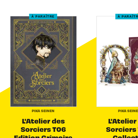
À PARAÎTRE
À PARAÎT
PIKA SEINEN
PIKA SEIN
L'Atelier des
L'Atelier
Sorciers T06
Sorciers 
Edition Grimoire
Collec