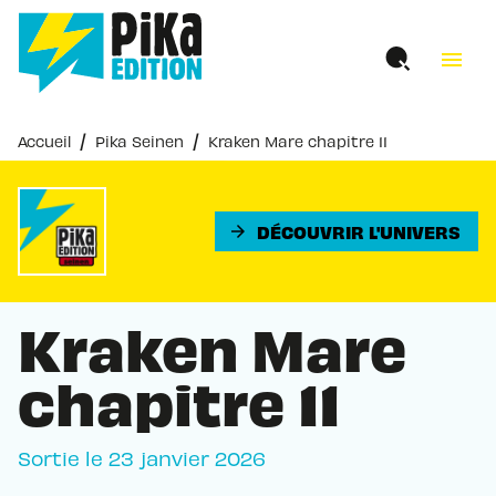
MENU
RECHERCHE
CONTENU
menu
PIED DE PAGE
/
/
Accueil
Pika Seinen
Kraken Mare chapitre 11
DÉCOUVRIR L'UNIVERS
arrow_forward
Kraken Mare
chapitre 11
Sortie le
23 janvier 2026