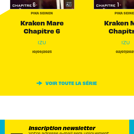
PIKA SEINEN
PIKA SEIN
Kraken Mare
Kraken 
Chapitre 6
Chapitr
IZU
IZU
10/09/2025
02/07/202
VOIR TOUTE LA SÉRIE
Inscription newsletter
Votre adresse e-mail sera uniquement