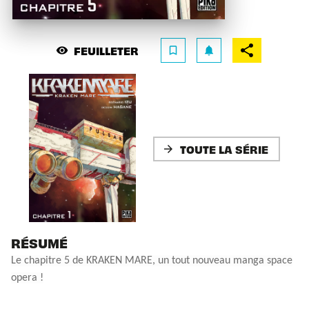
FEUILLETER
visibility
bookmark_border
notifications
TOUTE LA SÉRIE
arrow_forward
RÉSUMÉ
Le chapitre 5 de KRAKEN MARE, un tout nouveau manga space
opera !