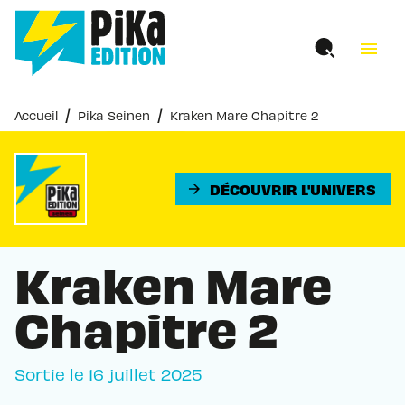
MENU
RECHERCHE
CONTENU
menu
PIED DE PAGE
/
/
Accueil
Pika Seinen
Kraken Mare Chapitre 2
DÉCOUVRIR L'UNIVERS
arrow_forward
Kraken Mare
Chapitre 2
Sortie le
16 juillet 2025