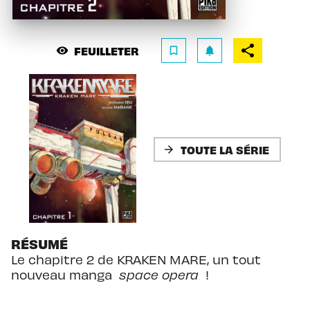
FEUILLETER
visibility
bookmark_border
notifications
TOUTE LA SÉRIE
arrow_forward
RÉSUMÉ
Le chapitre 2 de KRAKEN MARE, un tout
nouveau manga
space opera
!