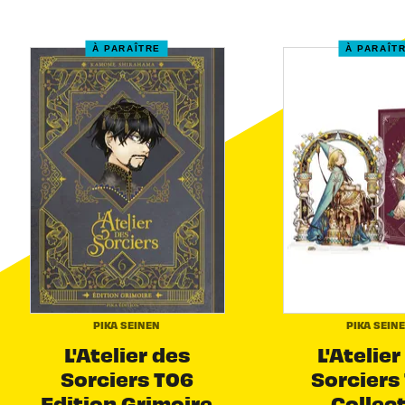
À PARAÎTRE
À PARAÎT
PIKA SEINEN
PIKA SEIN
L'Atelier des
L'Atelier
Sorciers T06
Sorciers 
Edition Grimoire
Collec