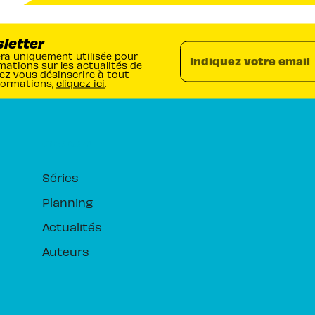
sletter
era uniquement utilisée pour
Indiquez votre email
mations sur les actualités de
ez vous désinscrire à tout
formations,
cliquez ici
.
RUBRIQUES
Séries
Planning
Actualités
Auteurs