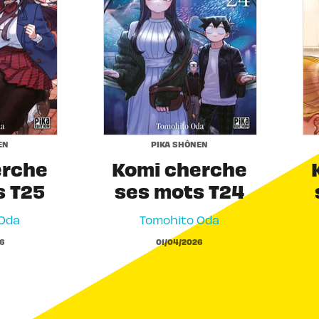
EN
PIKA SHÔNEN
erche
Komi cherche
s T25
ses mots T24
Oda
Tomohito Oda
6
01/04/2026