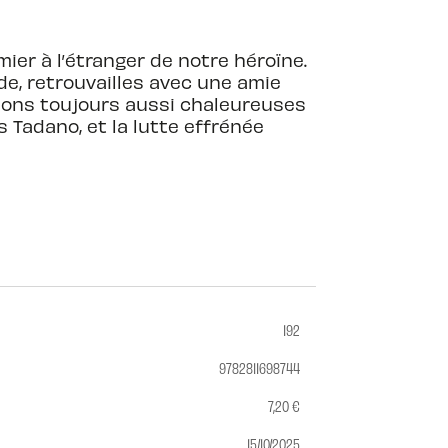
ier à l’étranger de notre héroïne.
e, retrouvailles avec une amie
tions toujours aussi chaleureuses
s Tadano, et la lutte effrénée
192
9782811698744
7,20 €
15/10/2025