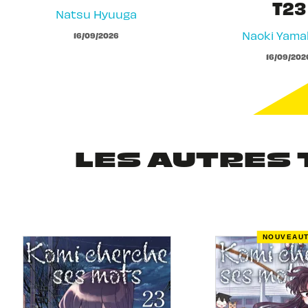
T23
Natsu Hyuuga
Naoki Yam
16/09/2026
16/09/202
LES AUTRES 
NOUVEAU