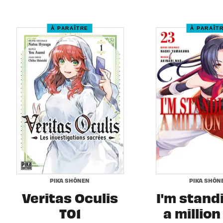
À PARAÎTRE
À PARAÎT
PIKA SHÔNEN
PIKA SHÔN
Veritas Oculis
I'm stand
T01
a million