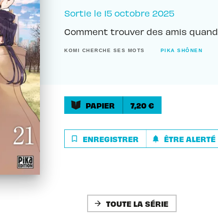
Sortie le
15 octobre 2025
Comment trouver des amis quand 
KOMI CHERCHE SES MOTS
PIKA SHÔNEN
PAPIER
7,20 €
ENREGISTRER
ÊTRE ALERTÉ
bookmark_border
notifications
TOUTE LA SÉRIE
arrow_forward