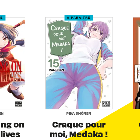
RE
À PARAÎTRE
EN
PIKA SHÔNEN
ing on
Craque pour
 lives
moi, Medaka !