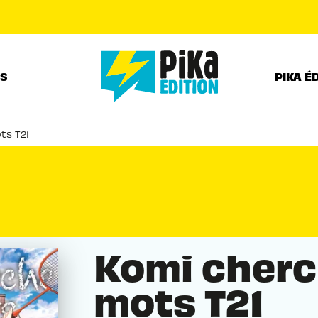
PIED DE PAGE
RS
PIKA É
ts T21
Komi cherc
mots T21