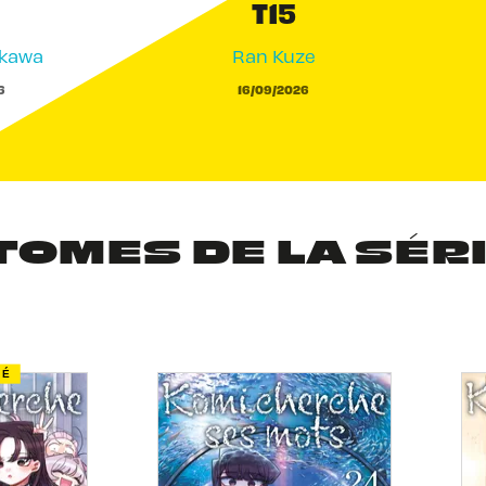
T15
akawa
Ran Kuze
6
16/09/2026
TOMES DE LA SÉR
TÉ