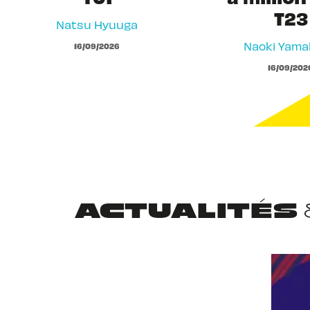
T23
Natsu Hyuuga
Naoki Yam
16/09/2026
16/09/202
ACTUALITÉS