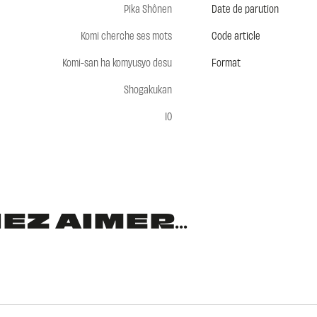
Pika Shônen
Date de parution
Komi cherche ses mots
Code article
Komi-san ha komyusyo desu
Format
Shogakukan
10
Z AIMER...