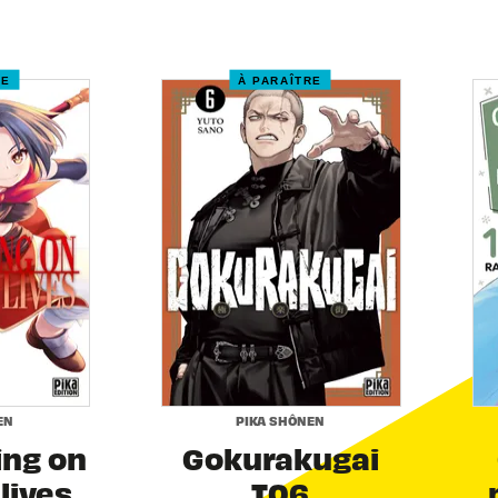
RE
À PARAÎTRE
EN
PIKA SHÔNEN
ing on
Gokurakugai
 lives
T06