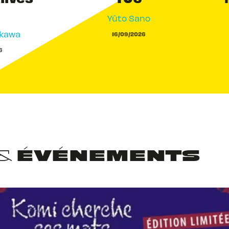
Yûto Sano
akawa
16/09/2026
6
 & ÉVÉNEMENTS