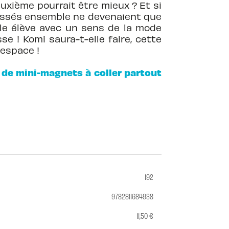
uxième pourrait être mieux ? Et si
passés ensemble ne devenaient que
lle élève avec un sens de la mode
se ! Komi saura-t-elle faire, cette
 espace !
s de mini-magnets à coller partout
192
9782811684938
11,50 €