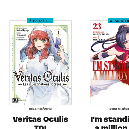
À PARAÎTRE
À PARAÎT
PIKA SHÔNEN
PIKA SHÔN
Veritas Oculis
I'm stand
T01
a million