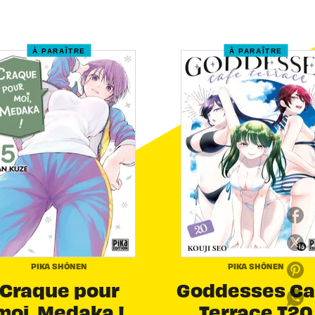
À PARAÎTRE
À PARAÎTRE
PIKA SHÔNEN
PIKA SHÔNEN
Craque pour
Goddesses Ca
moi, Medaka !
Terrace T20