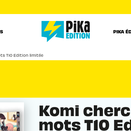
PIED DE PAGE
RS
PIKA É
s T10 Edition limitée
Komi cherc
mots T10 Ed