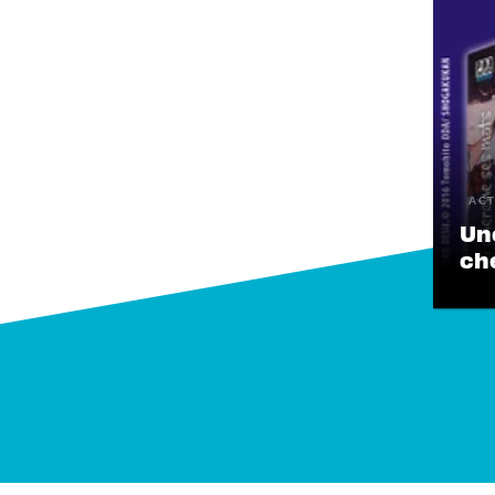
ACT
Une
ch