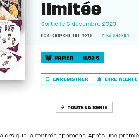
limitée
Sortie le
6 décembre 2023
KOMI CHERCHE SES MOTS
PIKA SHÔNEN
PAPIER
11,50 €
ENREGISTRER
ÊTRE ALERTÉ
bookmark_border
notifications
TOUTE LA SÉRIE
arrow_forward
e alors que la rentrée approche. Après une premi