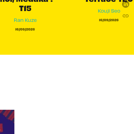
T15
Kouji Seo
link
C
Ran Kuze
16/09/2026
16/09/2026