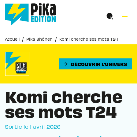
MENU
RECHERCHE
CONTENU
menu
PIED DE PAGE
/
/
Accueil
Pika Shônen
Komi cherche ses mots T24
DÉCOUVRIR L'UNIVERS
arrow_forward
Komi cherche
ses mots T24
Sortie le
1 avril 2026