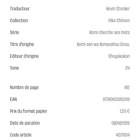
Traducteur
Kevin Stocker
Collection
Pika Shônen
Série
Komi cherche ses mots
Titre d'origine
Komi-san wa Komyushou Desu.
Editeur d'origine
Shogakukan
Tome
24
Nombre de page
192
EAN
9791043305269
Prix du format papier
7,20 €
Date de parution
01/04/2026
Code article
4217654