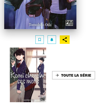
bookmark_border
notifications
TOUTE LA SÉRIE
arrow_forward