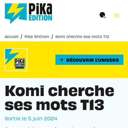
MENU
RECHERCHE
CONTENU
menu
PIED DE PAGE
/
/
Accueil
Pika Shônen
Komi cherche ses mots T13
DÉCOUVRIR L'UNIVERS
arrow_forward
Komi cherche
ses mots T13
Sortie le
5 juin 2024