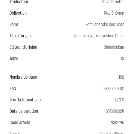
Traducteur
Kevin Stocker
Collection
Pika Shônen
Série
Komi cherche ses mots
Titre d'origine
Komi-san wa Komyushou Desu.
Editeur d'origine
Shogakukan
Tome
13
Nombre de page
192
EAN
9782811671112
Prix du format papier
7,20 €
Date de parution
05/06/2024
Code article
4312745
Format
124mm x 181mm