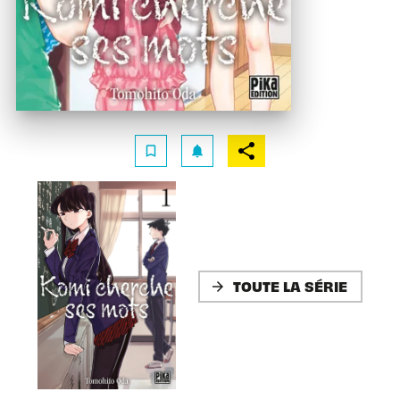
bookmark_border
notifications
TOUTE LA SÉRIE
arrow_forward