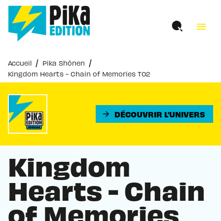
MENU
RECHERCHE
CONTENU
menu
PIED DE PAGE
/
/
Accueil
Pika Shônen
Kingdom Hearts - Chain of Memories T02
DÉCOUVRIR L'UNIVERS
arrow_forward
Kingdom
Hearts - Chain
of Memories