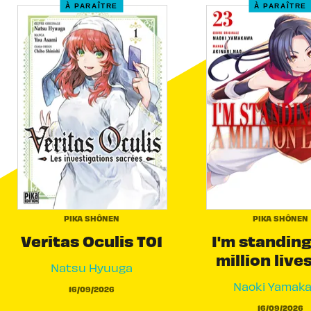
À PARAÎTRE
À PARAÎTRE
PIKA SHÔNEN
PIKA SHÔNEN
Veritas Oculis T01
I'm standing
million live
Natsu Hyuuga
Naoki Yamak
16/09/2026
16/09/2026