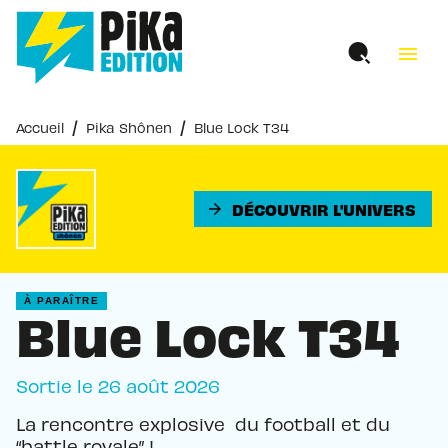
MENU
RECHERCHE
CONTENU
menu
PIED DE PAGE
/
/
Accueil
Pika Shônen
Blue Lock T34
DÉCOUVRIR L'UNIVERS
arrow_forward
À PARAÎTRE
Blue Lock T34
Sortie le
26 août 2026
La rencontre explosive du football et du
“battle royale” !