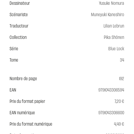
Dessinateur
Yusuke Nomura
Scénariste
Muneyuki Kaneshiro
Traducteur
Lilian Lebrun
Collection
Pika Shônen
Série
Blue Lock
Tome
34
Nombre de page
192
EAN
9791043306594
Prix du format papier
7,20 €
EAN numérique
9791043306600
Prix du format numérique
4,49 €