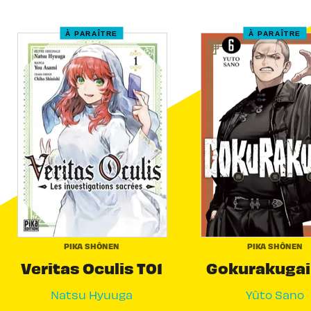
À PARAÎTRE
À PARAÎTRE
PIKA SHÔNEN
PIKA SHÔNEN
Veritas Oculis T01
Gokurakugai
Natsu Hyuuga
Yûto Sano