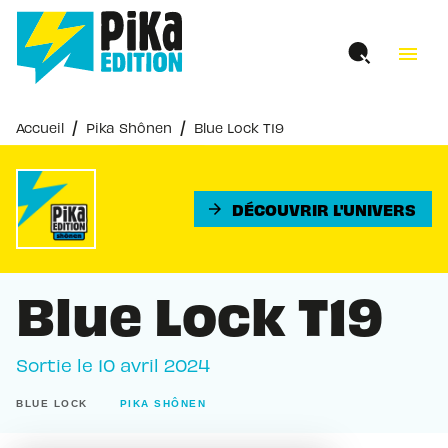
MENU
RECHERCHE
CONTENU
menu
PIED DE PAGE
/
/
Accueil
Pika Shônen
Blue Lock T19
DÉCOUVRIR L'UNIVERS
arrow_forward
Blue Lock T19
Sortie le
10 avril 2024
BLUE LOCK
PIKA SHÔNEN