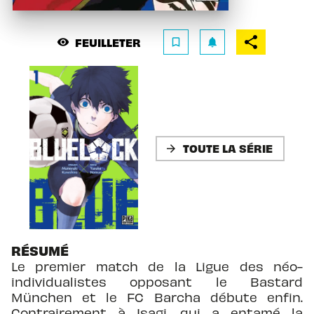
FEUILLETER
visibility
bookmark_border
notifications
TOUTE LA SÉRIE
arrow_forward
RÉSUMÉ
Le premier match de la Ligue des néo-
individualistes opposant le Bastard
München et le FC Barcha débute enfin.
Contrairement à Isagi, qui a entamé la