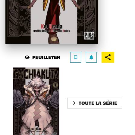
FEUILLETER
visibility
bookmark_border
notifications
TOUTE LA SÉRIE
arrow_forward