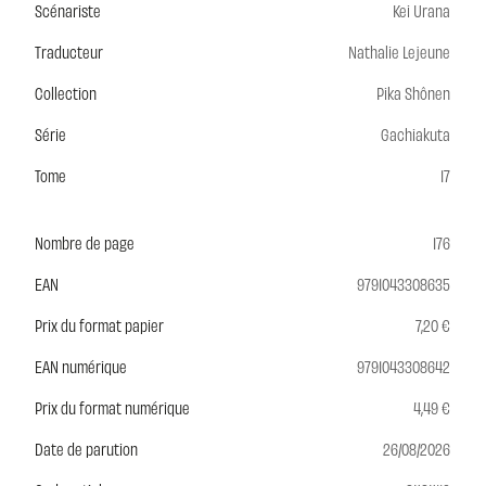
Scénariste
Kei Urana
Traducteur
Nathalie Lejeune
Collection
Pika Shônen
Série
Gachiakuta
Tome
17
Nombre de page
176
EAN
9791043308635
Prix du format papier
7,20 €
EAN numérique
9791043308642
Prix du format numérique
4,49 €
Date de parution
26/08/2026