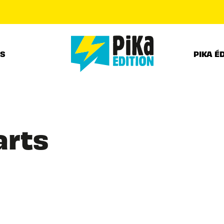
PIED DE PAGE
RS
PIKA É
arts