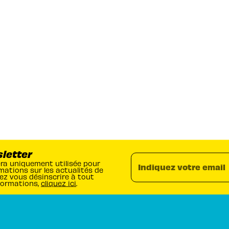
sletter
era uniquement utilisée pour
Indiquez votre email
mations sur les actualités de
ez vous désinscrire à tout
formations,
cliquez ici
.
RUBRIQUES