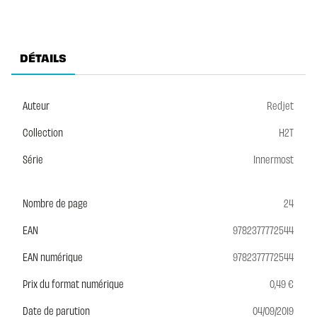
DÉTAILS
Auteur
Redjet
Collection
H2T
Série
Innermost
Nombre de page
24
EAN
9782377772544
EAN numérique
9782377772544
Prix du format numérique
0,49 €
Date de parution
04/09/2019