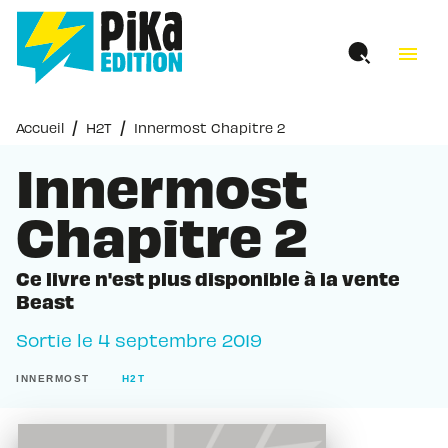
MENU
RECHERCHE
CONTENU
menu
PIED DE PAGE
/
/
Accueil
H2T
Innermost Chapitre 2
Innermost
Chapitre 2
Ce livre n'est plus disponible à la vente
Beast
Sortie le
4 septembre 2019
INNERMOST
H2T