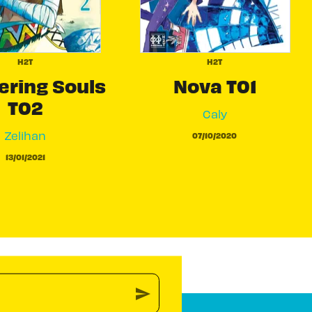
H2T
H2T
ring Souls
Nova T01
T02
Caly
Zelihan
07/10/2020
13/01/2021
send