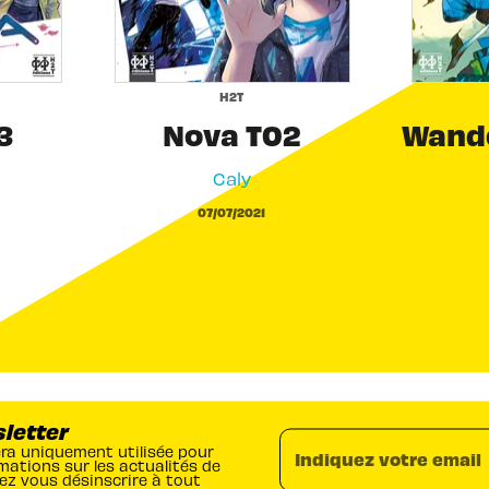
H2T
3
Nova T02
Wande
Caly
07/07/2021
sletter
era uniquement utilisée pour
Indiquez votre email
mations sur les actualités de
ez vous désinscrire à tout