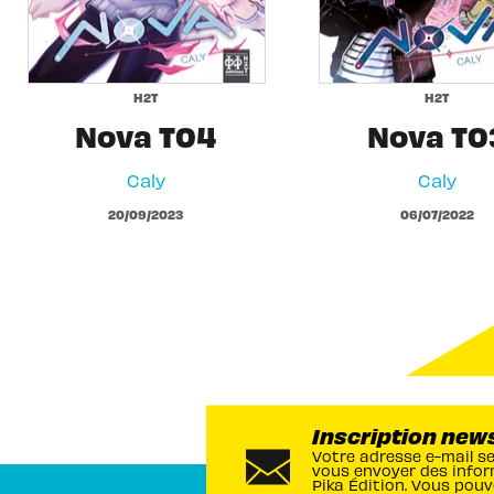
H2T
H2T
Nova T04
Nova T0
Caly
Caly
20/09/2023
06/07/2022
Inscription new
Votre adresse e-mail s
vous envoyer des infor
Pika Édition. Vous pouv