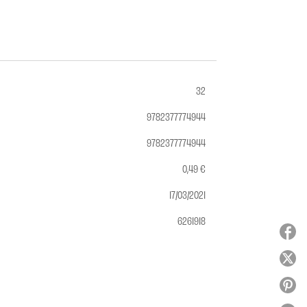
32
9782377774944
9782377774944
0,49 €
17/03/2021
6261918