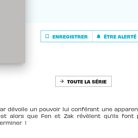
ENREGISTRER
ÊTRE ALERTÉ
bookmark_border
notifications
TOUTE LA SÉRIE
arrow_forward
nar dévoile un pouvoir lui conférant une apparen
est alors que Fen et Zak révèlent qu’ils font 
terminer !