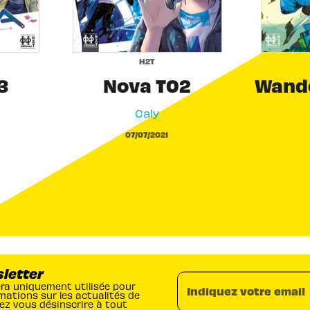
H2T
3
Nova T02
Wande
Caly
07/07/2021
sletter
era uniquement utilisée pour
Indiquez votre email
mations sur les actualités de
ez vous désinscrire à tout