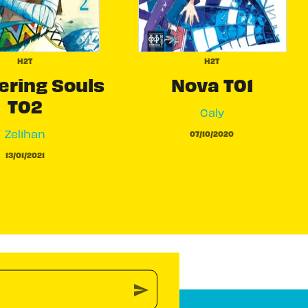
H2T
H2T
ring Souls
Nova T01
T02
Caly
Zelihan
07/10/2020
13/01/2021
send