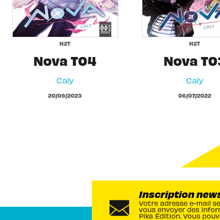
H2T
H2T
Nova T04
Nova T0
Caly
Caly
20/09/2023
06/07/2022
Inscription new
Votre adresse e-mail s
vous envoyer des infor
Pika Édition. Vous pouv