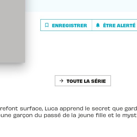
ENREGISTRER
ÊTRE ALERTÉ
bookmark_border
notifications
TOUTE LA SÉRIE
arrow_forward
refont surface, Luca apprend le secret que garde
 jeune garçon du passé de la jeune fille et le m