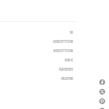
36
9782377773718
9782377773718
0,49 €
15/07/2020
8533798