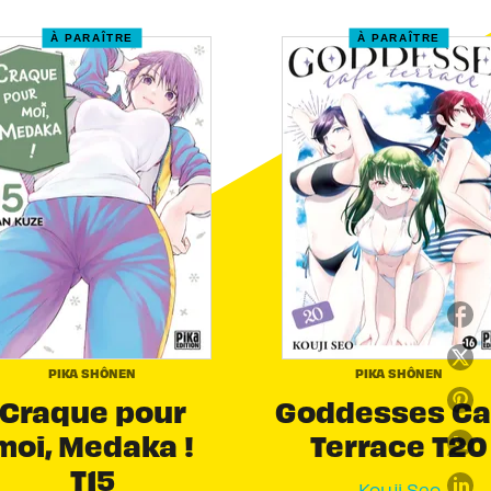
À PARAÎTRE
À PARAÎTRE
PIKA SHÔNEN
PIKA SHÔNEN
Craque pour
Goddesses Ca
moi, Medaka !
Terrace T20
T15
Kouji Seo