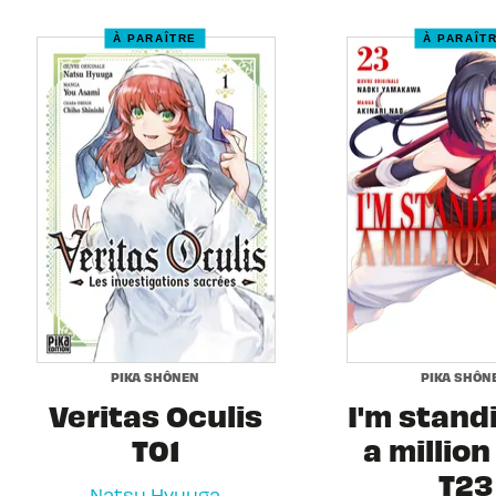
À PARAÎTRE
À PARAÎT
PIKA SHÔNEN
PIKA SHÔN
Veritas Oculis
I'm stand
T01
a million
T23
Natsu Hyuuga