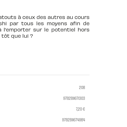
 atouts à ceux des autres au cours
oshi par tous les moyens afin de
à l’emporter sur le potentiel hors
tôt que lui ?
208
9782811671303
7,20 €
9782811674984