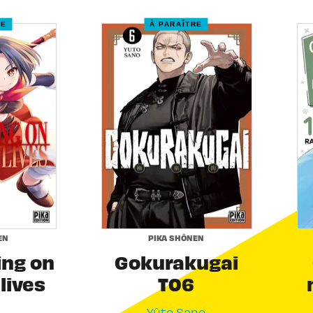
RE
À PARAÎTRE
EN
PIKA SHÔNEN
ing on
Gokurakugai
 lives
T06
Yûto Sano