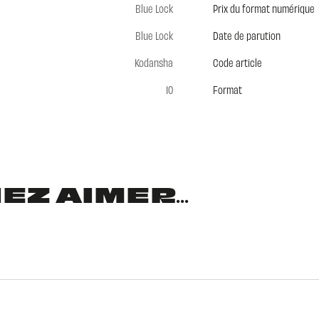
Blue Lock
Prix du format numérique
Blue Lock
Date de parution
Kodansha
Code article
10
Format
Z AIMER...