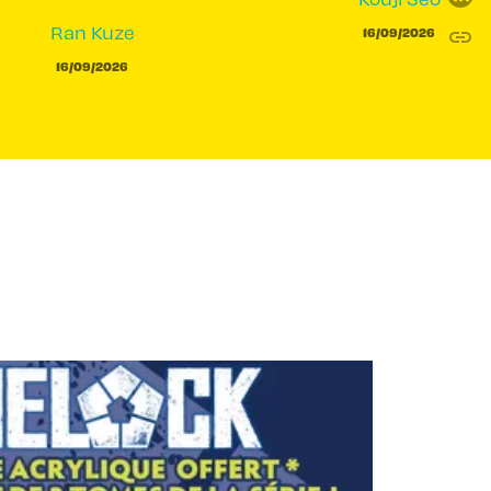
Ran Kuze
link
16/09/2026
C
16/09/2026