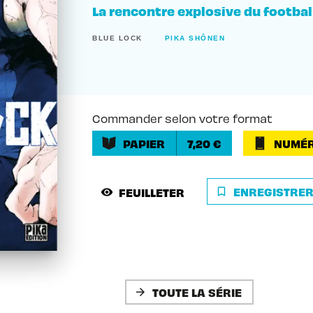
La rencontre explosive du football
BLUE LOCK
PIKA SHÔNEN
Commander selon votre format
PAPIER
7,20 €
NUMÉR
ENREGISTRE
FEUILLETER
bookmark_border
visibility
TOUTE LA SÉRIE
arrow_forward