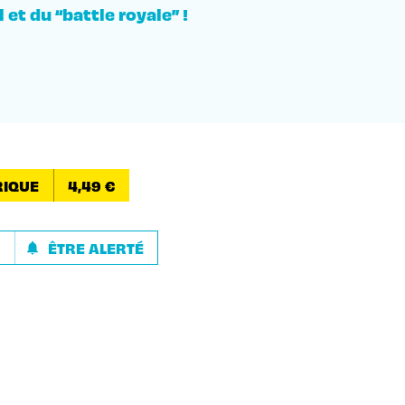
 et du “battle royale” !
IQUE
4,49 €
R
ÊTRE ALERTÉ
notifications