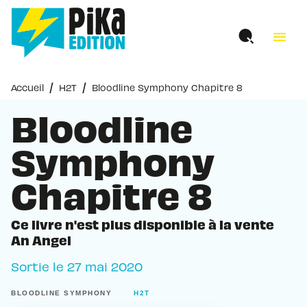
MENU
RECHERCHE
CONTENU
menu
PIED DE PAGE
/
/
Accueil
H2T
Bloodline Symphony Chapitre 8
Bloodline
Symphony
Chapitre 8
Ce livre n'est plus disponible à la vente
An Angel
Sortie le
27 mai 2020
BLOODLINE SYMPHONY
H2T