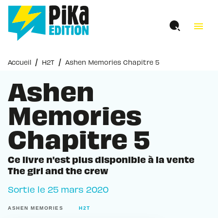
MENU
RECHERCHE
CONTENU
menu
PIED DE PAGE
/
/
Accueil
H2T
Ashen Memories Chapitre 5
Ashen
Memories
Chapitre 5
Ce livre n'est plus disponible à la vente
The girl and the crew
Sortie le
25 mars 2020
ASHEN MEMORIES
H2T