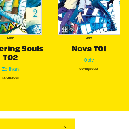
H2T
H2T
ring Souls
Nova T01
T02
Caly
Zelihan
07/10/2020
13/01/2021