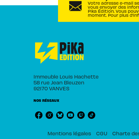
Votre adresse e-mail s
vous envoyer des infor
Pika Édition. Vous pouv
moment. Pour plus d’in
Immeuble Louis Hachette
58 rue Jean Bleuzen
92170 VANVES
NOS RÉSEAUX
Mentions légales
CGU
Charte de