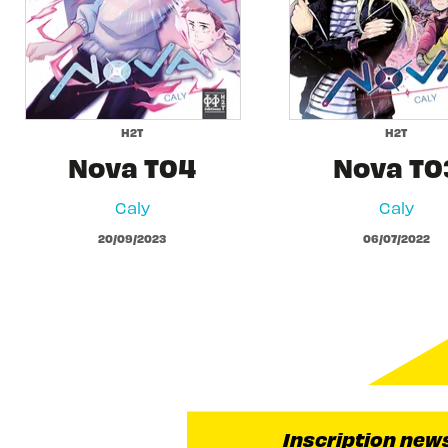
H2T
H2T
Nova T04
Nova T0
Caly
Caly
20/09/2023
06/07/2022
Inscription new