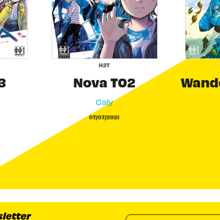
H2T
3
Nova T02
Wande
Caly
07/07/2021
sletter