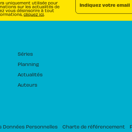
era uniquement utilisée pour
Indiquez votre email
mations sur les actualités de
ez vous désinscrire à tout
formations,
cliquez ici
.
RUBRIQUES
Séries
Planning
Actualités
Auteurs
s Données Personnelles
Charte de référencement