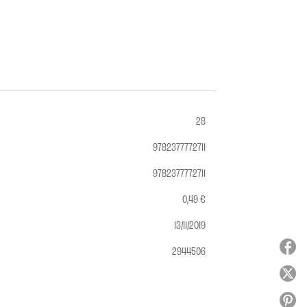
28
9782377772711
9782377772711
0,49 €
13/11/2019
2944506