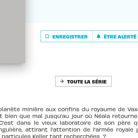
ENREGISTRER
ÊTRE ALERTÉ
bookmark_border
notifications
TOUTE LA SÉRIE
arrow_forward
planète minière aux confins du royaume de Vaxa.
t bien que mal jusqu’au jour où Néala retourne 
 C’est dans le vieux laboratoire de son père qu
ngulière, attirant l’attention de l’armée royale
s particules Keller tant recherchées ?