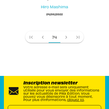
Hiro Mashima
24/06/2022
first_page
chevron_left
chevron_right
last_page
74
Inscription newsletter
Votre adresse e-mail sera uniquement
utilisée pour vous envoyer des informations
sur les actualités de Pika Édition. Vous
pouvez vous désinscrire à tout moment.
Pour plus d’informations,
cliquez ici
.