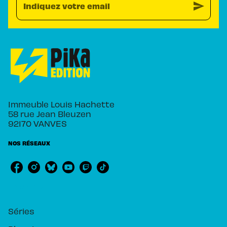
send
Indiquez votre email
Immeuble Louis Hachette
58 rue Jean Bleuzen
92170 VANVES
NOS RÉSEAUX
RUBRIQUES
Séries