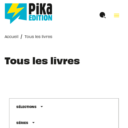
MENU
RECHERCHE
CONTENU
menu
PIED DE PAGE
/
Accueil
Tous les livres
Tous les livres
arrow_drop_down
SÉLECTIONS
arrow_drop_down
SÉRIES