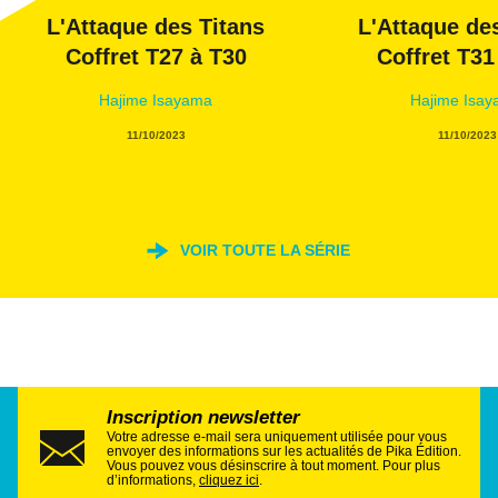
L'Attaque des Titans
L'Attaque de
Coffret T27 à T30
Coffret T31
Hajime Isayama
Hajime Isa
11/10/2023
11/10/2023
VOIR TOUTE LA SÉRIE
Inscription newsletter
Votre adresse e-mail sera uniquement utilisée pour vous
envoyer des informations sur les actualités de Pika Édition.
Vous pouvez vous désinscrire à tout moment. Pour plus
d’informations,
cliquez ici
.