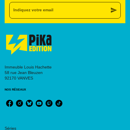
send
Indiquez votre email
Immeuble Louis Hachette
58 rue Jean Bleuzen
92170 VANVES
NOS RÉSEAUX
RUBRIQUES
Séries