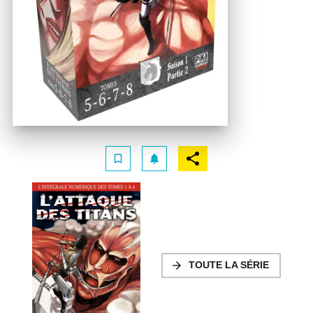
bookmark_border
notifications
arrow_forward
TOUTE LA SÉRIE