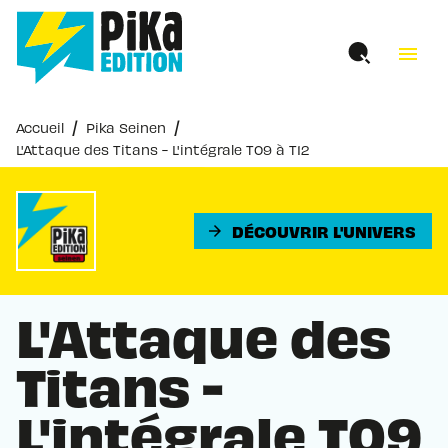
MENU
RECHERCHE
CONTENU
menu
PIED DE PAGE
/
/
Accueil
Pika Seinen
L'Attaque des Titans - L'intégrale T09 à T12
DÉCOUVRIR L'UNIVERS
arrow_forward
L'Attaque des
Titans -
L'intégrale T09