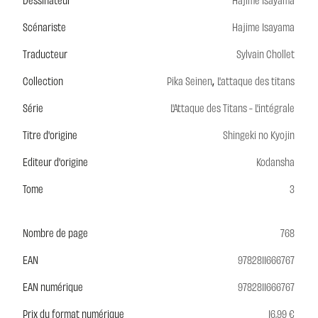
Scénariste
Hajime Isayama
Traducteur
Sylvain Chollet
,
Collection
Pika Seinen
L'attaque des titans
Série
L'Attaque des Titans - L'intégrale
Titre d'origine
Shingeki no Kyojin
Editeur d'origine
Kodansha
Tome
3
Nombre de page
768
EAN
9782811666767
EAN numérique
9782811666767
Prix du format numérique
16,99 €