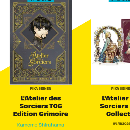
PIKA SEINEN
PIKA SEIN
L'Atelier des
L'Atelier
Sorciers T06
Sorciers 
Edition Grimoire
Collec
04/11/202
Kamome Shirahama