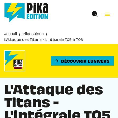
MENU
RECHERCHE
CONTENU
menu
PIED DE PAGE
/
/
Accueil
Pika Seinen
L'Attaque des Titans - L'intégrale T05 à T08
DÉCOUVRIR L'UNIVERS
arrow_forward
L'Attaque des
Titans -
L'intégrale T05