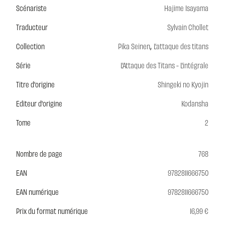
Scénariste
Hajime Isayama
Traducteur
Sylvain Chollet
,
Collection
Pika Seinen
L'attaque des titans
Série
L'Attaque des Titans - L'intégrale
Titre d'origine
Shingeki no Kyojin
Editeur d'origine
Kodansha
Tome
2
Nombre de page
768
EAN
9782811666750
EAN numérique
9782811666750
Prix du format numérique
16,99 €