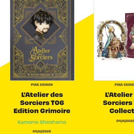
PIKA SEINEN
PIKA SEIN
L'Atelier des
L'Atelier
Sorciers T06
Sorciers 
Edition Grimoire
Collec
04/11/202
Kamome Shirahama
04/11/2026