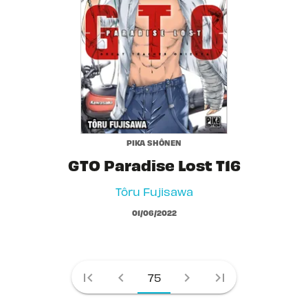
PIKA SHÔNEN
GTO Paradise Lost T16
Tôru Fujisawa
01/06/2022
first_page
chevron_left
chevron_right
last_page
75