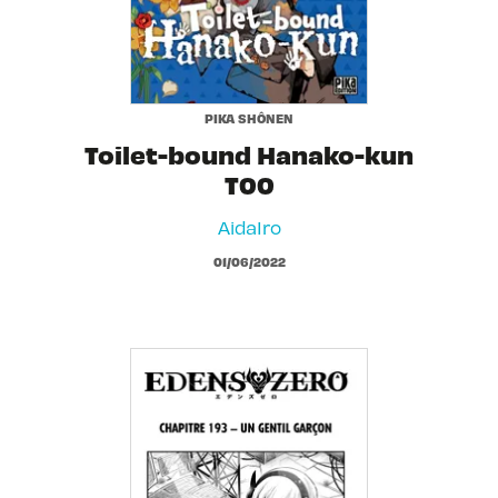
PIKA SHÔNEN
Toilet-bound Hanako-kun
T00
AidaIro
01/06/2022