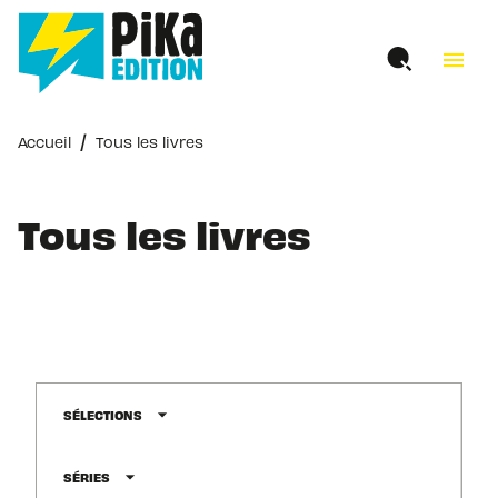
MENU
RECHERCHE
CONTENU
menu
PIED DE PAGE
/
Accueil
Tous les livres
Tous les livres
arrow_drop_down
SÉLECTIONS
arrow_drop_down
SÉRIES