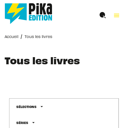
MENU
RECHERCHE
CONTENU
menu
PIED DE PAGE
/
Accueil
Tous les livres
Tous les livres
arrow_drop_down
SÉLECTIONS
arrow_drop_down
SÉRIES