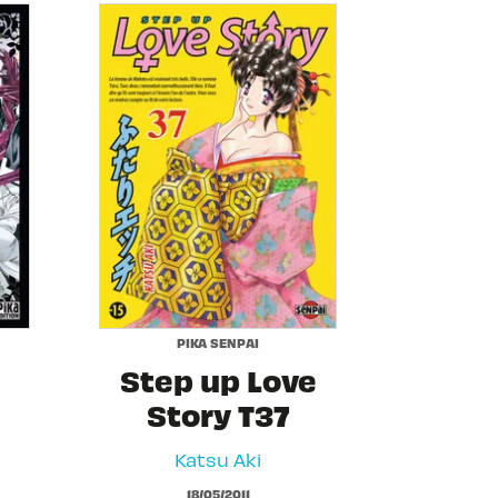
PIKA SENPAI
Step up Love
Story T37
Katsu Aki
18/05/2011