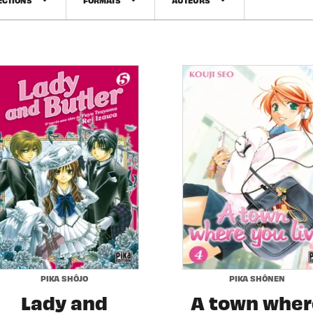
arrow_drop_down
arrow_drop_down
arrow_drop_down
PIKA SHÔJO
PIKA SHÔNEN
Lady and
A town wher