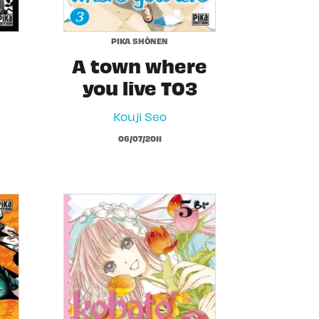
PIKA SHÔNEN
A town where
you live T03
Kouji Seo
06/07/2011