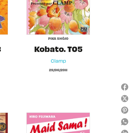
PIKA SHÔJO
8
Kobato. T05
Clamp
29/06/2011