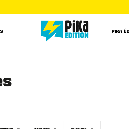
PIED DE PAGE
RS
PIKA É
es
ECTIONS
FORMATS
AUTEURS