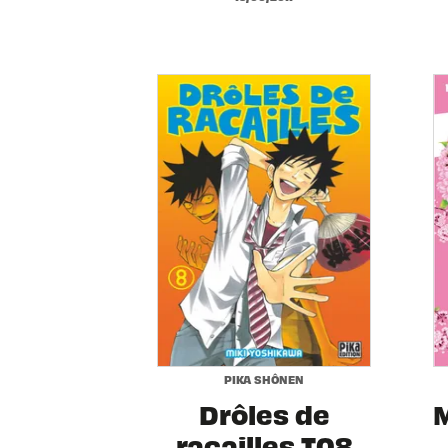
PIKA SHÔNEN
Drôles de
racailles T08