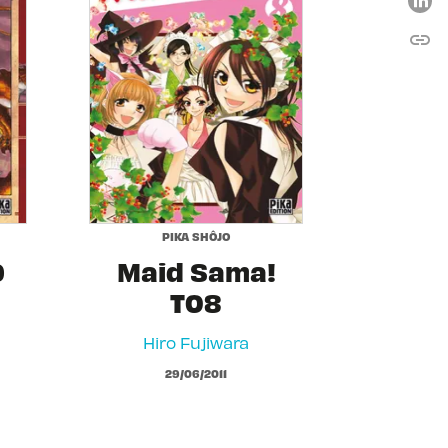
link
C
PIKA SHÔJO
9
Maid Sama!
T08
Hiro Fujiwara
29/06/2011