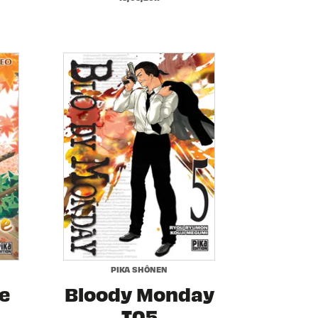
PIKA SHÔNEN
e
Bloody Monday
2
T05