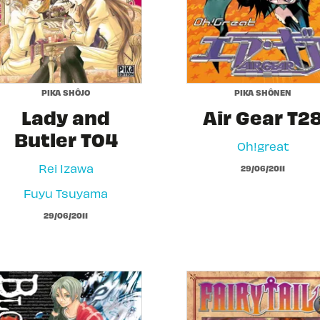
PIKA SHÔJO
PIKA SHÔNEN
Lady and
Air Gear T2
Butler T04
Oh!great
Rei Izawa
29/06/2011
Fuyu Tsuyama
29/06/2011