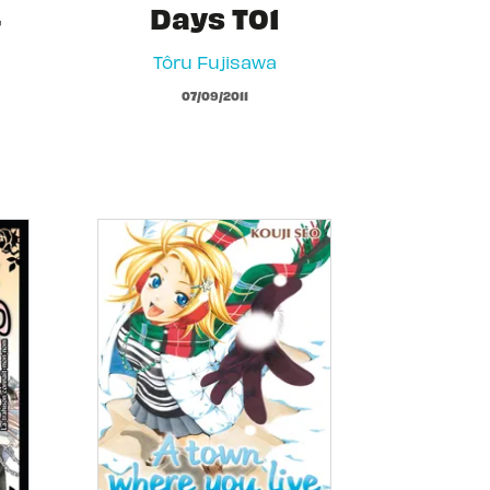
4
Days T01
Tôru Fujisawa
07/09/2011