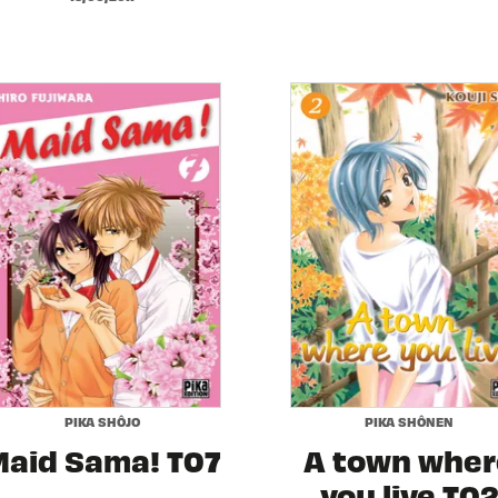
PIKA SHÔJO
PIKA SHÔNEN
Maid Sama! T07
A town wher
you live T0