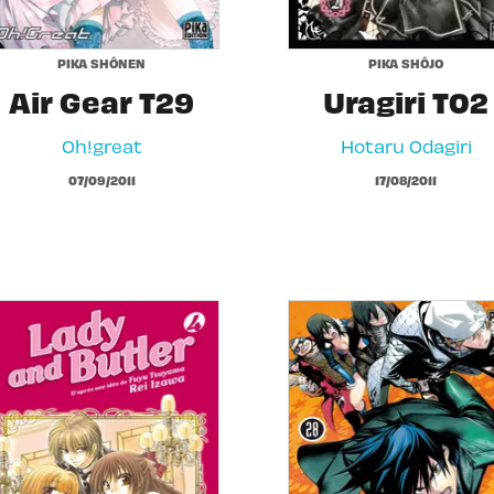
PIKA SHÔNEN
PIKA SHÔJO
Air Gear T29
Uragiri T02
Oh!great
Hotaru Odagiri
07/09/2011
17/08/2011