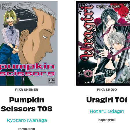
PIKA SHÔNEN
PIKA SHÔJO
Pumpkin
Uragiri T01
Scissors T08
Hotaru Odagiri
Ryotaro Iwanaga
01/06/2011
15/06/2011