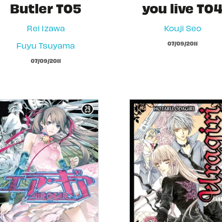
Butler T05
you live T0
Rei Izawa
Kouji Seo
07/09/2011
Fuyu Tsuyama
07/09/2011