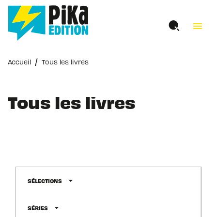
MENU
RECHERCHE
CONTENU
menu
PIED DE PAGE
/
Accueil
Tous les livres
Tous les livres
arrow_drop_down
SÉLECTIONS
arrow_drop_down
SÉRIES