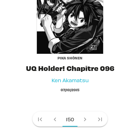
PIKA SHÔNEN
UQ Holder! Chapitre 096
Ken Akamatsu
07/10/2015
first_page
chevron_left
chevron_right
last_page
150