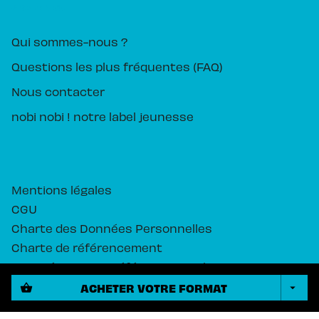
PIKA ÉDITION
Qui sommes-nous ?
Questions les plus fréquentes (FAQ)
Nous contacter
nobi nobi ! notre label jeunesse
Mentions légales
CGU
Charte des Données Personnelles
Charte de référencement
Paramétrez vos préférences cookies
ACHETER VOTRE FORMAT
shopping_basket
arrow_drop_down