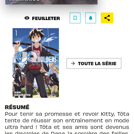
FEUILLETER
visibility
bookmark_border
notifications
TOUTE LA SÉRIE
arrow_forward
RÉSUMÉ
Pour tenir sa promesse et revoir Kitty, Tôta
tente de réussir son entraînement en mode
ultra hard ! Tôta et ses amis sont devenus
les disciples de Dana, la sorcière des failles.