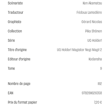
Scénariste
Ken Akamatsu
Traducteur
Fédoua Lamodière
Graphiste
Gérard Nicolas
Collection
Pika Shônen
Série
UQ Holder!
Titre d'origine
UQ Holder! Magister Negi Magi! 2
Editeur d'origine
Kodansha
Tome
9
Nombre de page
192
EAN
9782811626358
Prix du format papier
7,20 €