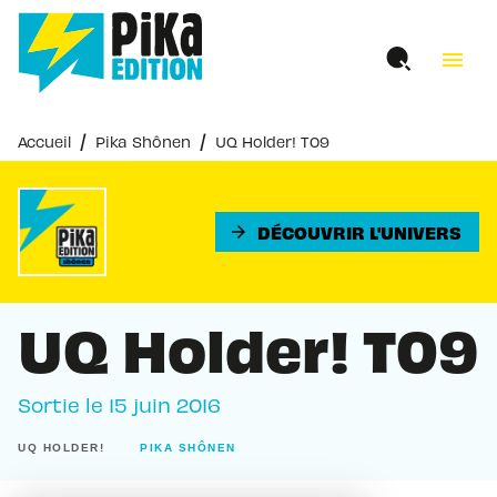
MENU
RECHERCHE
CONTENU
menu
PIED DE PAGE
/
/
Accueil
Pika Shônen
UQ Holder! T09
DÉCOUVRIR L'UNIVERS
arrow_forward
UQ Holder! T09
Sortie le
15 juin 2016
UQ HOLDER!
PIKA SHÔNEN