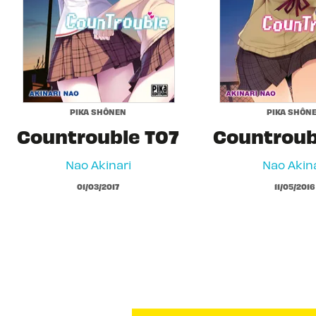
PIKA SHÔNEN
PIKA SHÔN
Countrouble T07
Countroub
Nao Akinari
Nao Akina
01/03/2017
11/05/2016