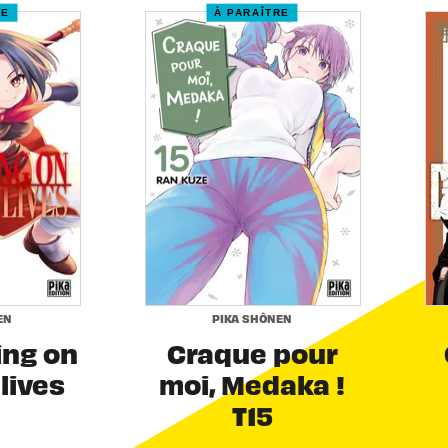
RE
À PARAÎTRE
EN
PIKA SHÔNEN
ing on
Craque pour
 lives
moi, Medaka !
T15