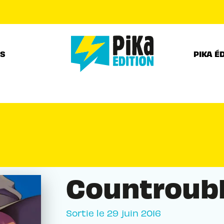
PIED DE PAGE
RS
PIKA É
Countroubl
Sortie le
29 juin 2016