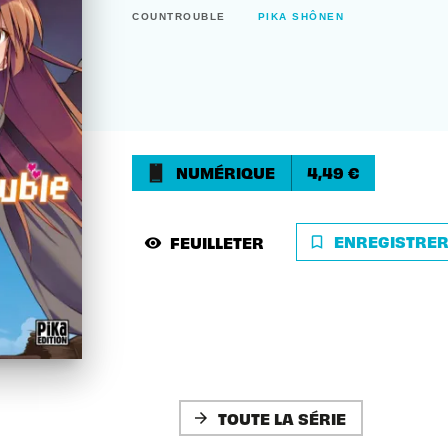
COUNTROUBLE
PIKA SHÔNEN
NUMÉRIQUE
4,49 €
ENREGISTRE
FEUILLETER
bookmark_border
visibility
TOUTE LA SÉRIE
arrow_forward