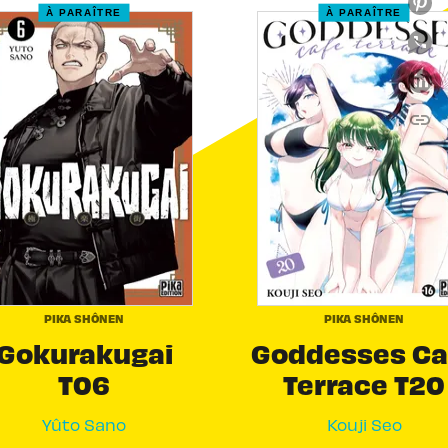
À PARAÎTRE
À PARAÎTRE
link
C
PIKA SHÔNEN
PIKA SHÔNEN
Gokurakugai
Goddesses Ca
T06
Terrace T20
Yûto Sano
Kouji Seo