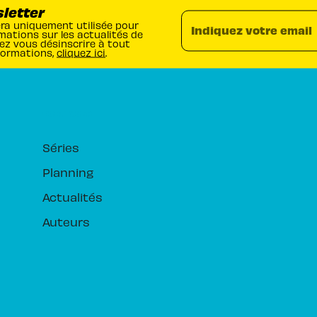
sletter
era uniquement utilisée pour
Indiquez votre email
mations sur les actualités de
ez vous désinscrire à tout
formations,
cliquez ici
.
RUBRIQUES
Séries
Planning
Actualités
Auteurs