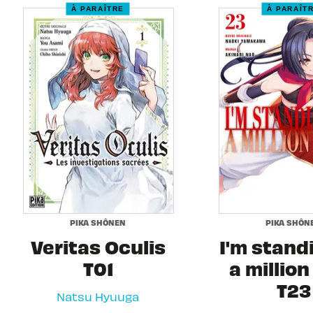
À PARAÎTRE
À PARAÎT
PIKA SHÔNEN
PIKA SHÔN
Veritas Oculis
I'm stand
T01
a million
T23
Natsu Hyuuga