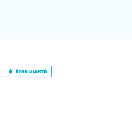
R
ÊTRE ALERTÉ
notifications