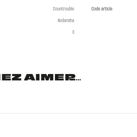
Countrouble
Code article
Kodansha
3
Z AIMER...