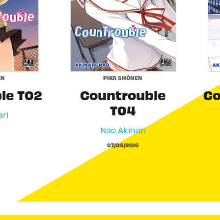
EN
PIKA SHÔNEN
le T02
Countrouble
Co
T04
ri
Nao Akinari
07/09/2016