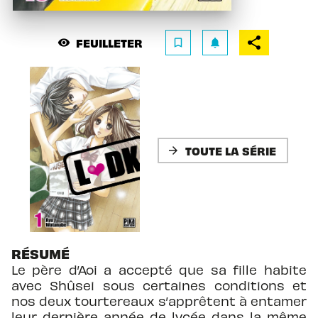
FEUILLETER
visibility
bookmark_border
notifications
TOUTE LA SÉRIE
arrow_forward
RÉSUMÉ
Le père d’Aoi a accepté que sa fille habite
avec Shûsei sous certaines conditions et
nos deux tourtereaux s’apprêtent à entamer
leur dernière année de lycée dans la même