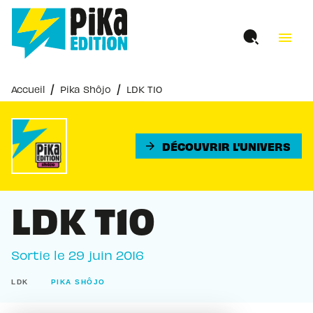
MENU
RECHERCHE
CONTENU
menu
PIED DE PAGE
/
/
Accueil
Pika Shôjo
LDK T10
DÉCOUVRIR L'UNIVERS
arrow_forward
LDK T10
Sortie le
29 juin 2016
LDK
PIKA SHÔJO