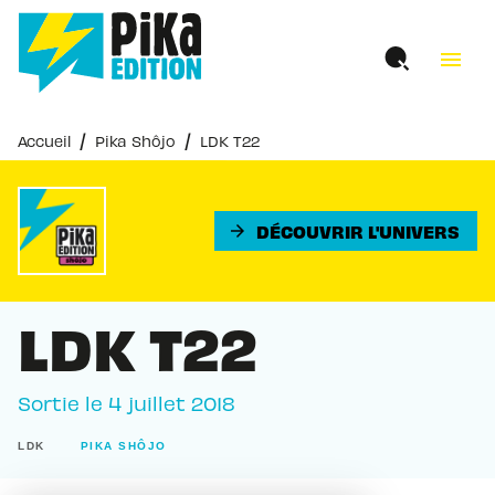
MENU
RECHERCHE
CONTENU
menu
PIED DE PAGE
/
/
Accueil
Pika Shôjo
LDK T22
DÉCOUVRIR L'UNIVERS
arrow_forward
LDK T22
Sortie le
4 juillet 2018
LDK
PIKA SHÔJO