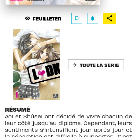
FEUILLETER
visibility
bookmark_border
notifications
TOUTE LA SÉRIE
arrow_forward
RÉSUMÉ
Aoi et Shûsei ont décidé de vivre chacun de
leur côté jusqu’au diplôme. Cependant, leurs
sentiments s’intensifient jour après jour et
la séparation est difficile à supporter… C’est