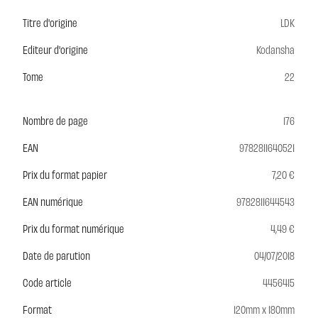
Titre d'origine
LDK
Editeur d'origine
Kodansha
Tome
22
Nombre de page
176
EAN
9782811640521
Prix du format papier
7,20 €
EAN numérique
9782811644543
Prix du format numérique
4,49 €
Date de parution
04/07/2018
Code article
4456415
Format
120mm x 180mm