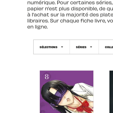
numérique. Pour certaines séries
papier n’est plus disponible, de 
à l’achat sur la majorité des pla
libraires. Sur chaque fiche livre,
en ligne.
arrow_drop_down
arrow_drop_down
SÉLECTIONS
SÉRIES
COLL