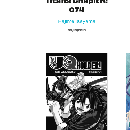
Titans Chapitre
074
Hajime Isayama
09/10/2015