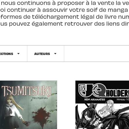
, nous continuons à proposer à la vente la v
quoi continuer à assouvir votre soif de mang
teformes de téléchargement légal de livre num
 vous pouvez également retrouver des liens dir
arrow_drop_down
arrow_drop_down
ECTIONS
AUTEURS