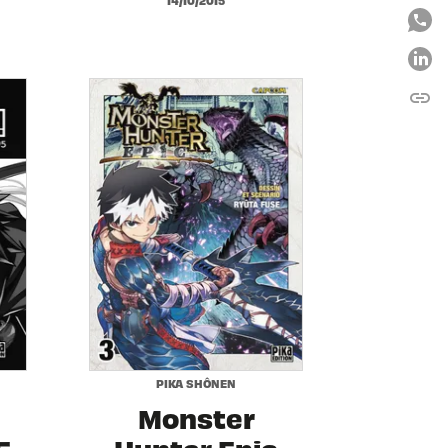
link
C
PIKA SHÔNEN
Monster