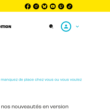
personn
keyboard_arrow_down
DITION
search
 manquez de place chez vous ou vous voulez
e nos nouveautés en version