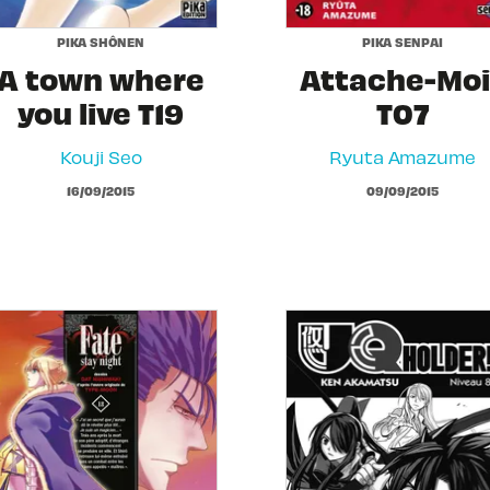
PIKA SHÔNEN
PIKA SENPAI
A town where
Attache-Moi 
you live T19
T07
Kouji Seo
Ryuta Amazume
16/09/2015
09/09/2015