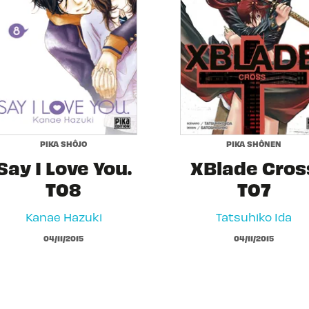
PIKA SHÔJO
PIKA SHÔNEN
Say I Love You.
XBlade Cros
T08
T07
Kanae Hazuki
Tatsuhiko Ida
04/11/2015
04/11/2015