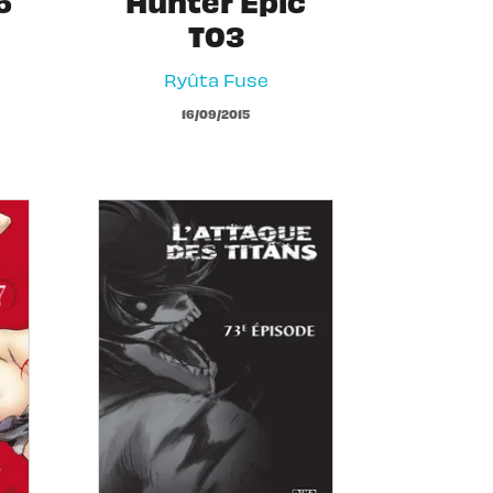
5
Hunter Epic
T03
Ryûta Fuse
16/09/2015