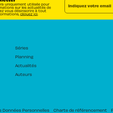
era uniquement utilisée pour
Indiquez votre email
mations sur les actualités de
ez vous désinscrire à tout
formations,
cliquez ici
.
RUBRIQUES
Séries
Planning
Actualités
Auteurs
s Données Personnelles
Charte de référencement