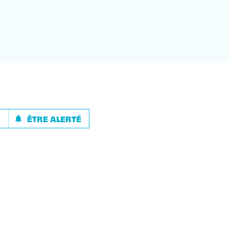
R
ÊTRE ALERTÉ
notifications