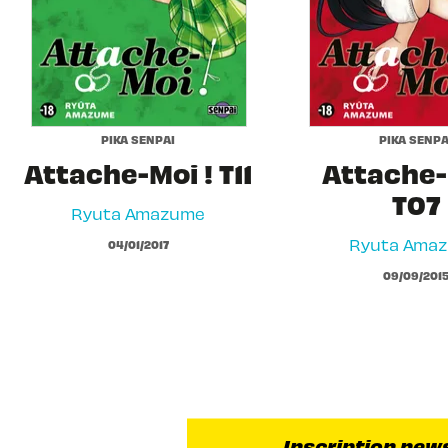
PIKA SENPAI
PIKA SENPA
Attache-Moi ! T11
Attache-
T07
Ryuta Amazume
Ryuta Ama
04/01/2017
09/09/201
Inscription new