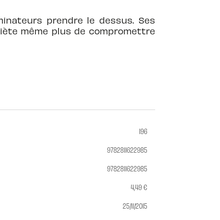
ominateurs prendre le dessus. Ses
’inquiète même plus de compromettre
196
9782811622985
9782811622985
4,49 €
25/11/2015