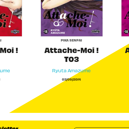
I
PIKA SENPAI
Moi !
Attache-Moi !
T03
zume
Ryuta Amazume
5
03/09/2014
sletter