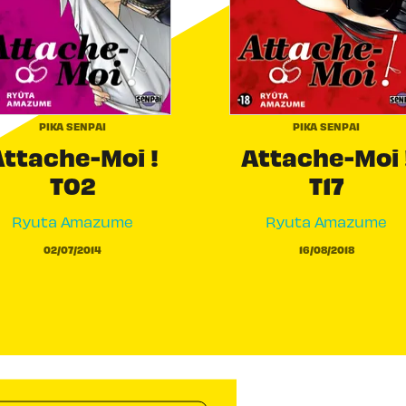
PIKA SENPAI
PIKA SENPAI
Attache-Moi !
Attache-Moi 
T02
T17
Ryuta Amazume
Ryuta Amazume
02/07/2014
16/08/2018