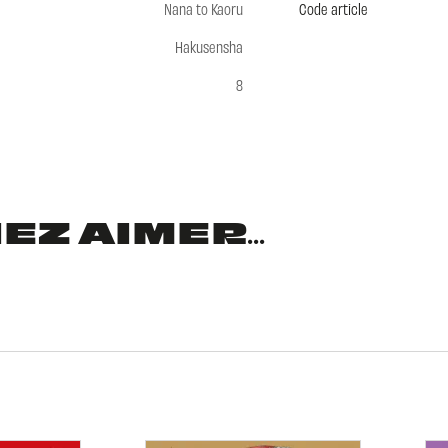
Nana to Kaoru
Code article
Hakusensha
8
Z AIMER...