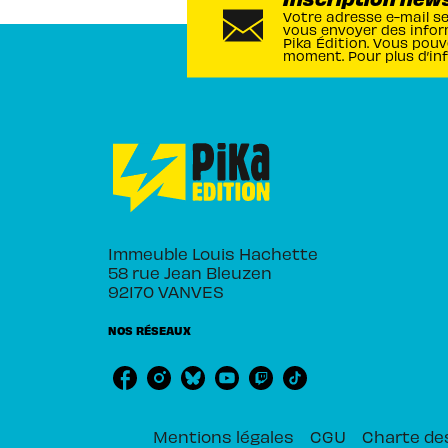
Votre adresse e-mail s
vous envoyer des infor
Pika Édition. Vous pouv
moment. Pour plus d’in
Immeuble Louis Hachette
58 rue Jean Bleuzen
92170 VANVES
NOS RÉSEAUX
Mentions légales
CGU
Charte de