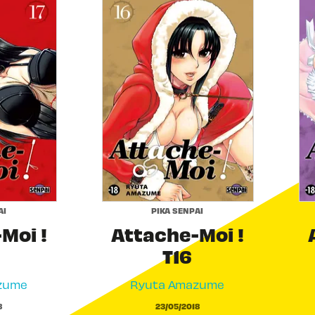
AI
PIKA SENPAI
Moi !
Attache-Moi !
T16
zume
Ryuta Amazume
8
23/05/2018