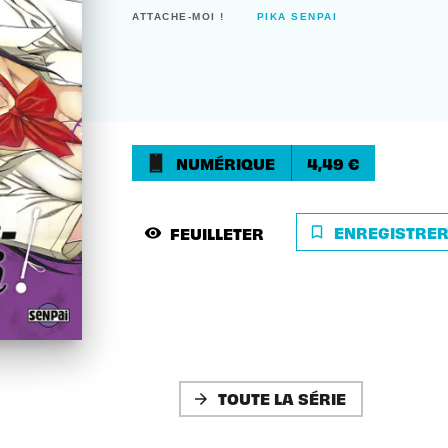
ATTACHE-MOI !
PIKA SENPAI
NUMÉRIQUE
4,49 €
ENREGISTRE
FEUILLETER
bookmark_border
visibility
TOUTE LA SÉRIE
arrow_forward