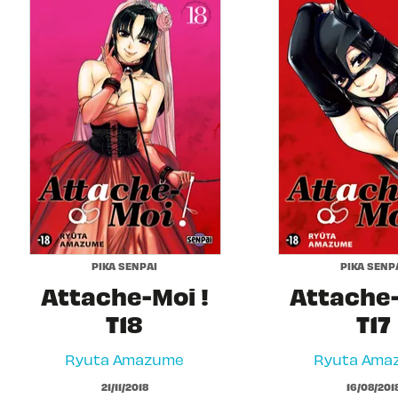
PIKA SENPAI
PIKA SENP
Attache-Moi !
Attache-
T18
T17
Ryuta Amazume
Ryuta Ama
21/11/2018
16/08/201