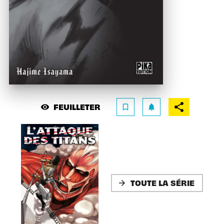
FEUILLETER
visibility
bookmark_border
notifications
TOUTE LA SÉRIE
arrow_forward