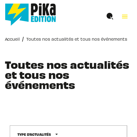
MENU
RECHERCHE
CONTENU
menu
PIED DE PAGE
/
Accueil
Toutes nos actualités et tous nos événements
Toutes nos actualités
et tous nos
événements
arrow_drop_down
TYPE D'ACTUALITÉS