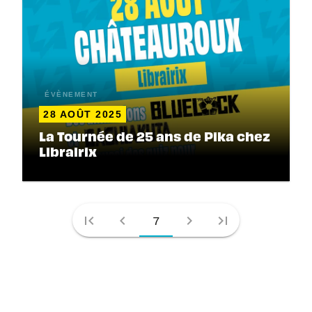
ÉVÈNEMENT
28 AOÛT 2025
La Tournée de 25 ans de Pika chez
Librairix
first_page
chevron_left
chevron_right
last_page
7