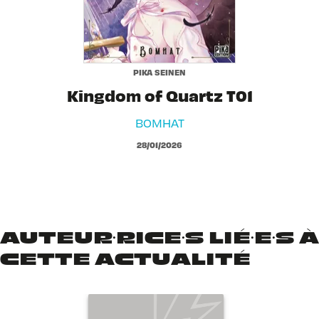
PIKA SEINEN
Kingdom of Quartz T01
BOMHAT
28/01/2026
AUTEUR·RICE·S LIÉ·E·S À
CETTE ACTUALITÉ