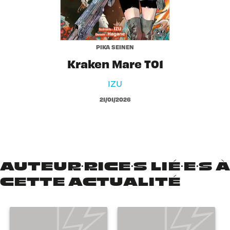
PIKA SEINEN
Kraken Mare T01
IZU
21/01/2026
AUTEUR·RICE·S LIÉ·E·S À
CETTE ACTUALITÉ