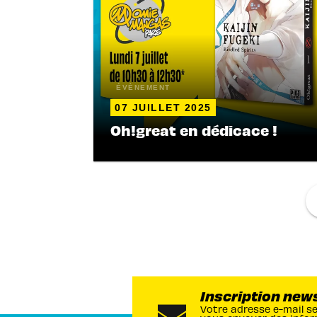
ÉVÈNEMENT
07 JUILLET 2025
Oh!great en dédicace !
f
Inscription new
Votre adresse e-mail s