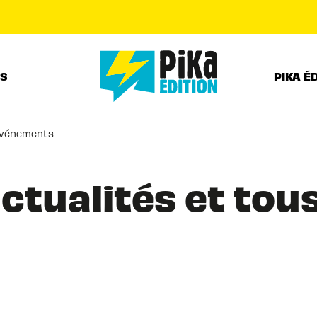
PIED DE PAGE
RS
PIKA É
 événements
ctualités et tou