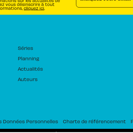
mations sur les actualités de
ez vous désinscrire à tout
formations,
cliquez ici
.
RUBRIQUES
Séries
Planning
Actualités
Auteurs
s Données Personnelles
Charte de référencement