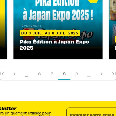
ÉVÈNEMENT
DU 3 JUIL. AU 6 JUIL. 2025
Pika Édition à Japan Expo
2025
irst_page
chevron_left
chevron_right
last_pa
6
7
8
9
...
...
sletter
era uniquement utilisée pour
Indiquez votre email