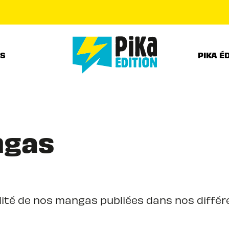
PIED DE PAGE
RS
PIKA É
ngas
ité de nos mangas publiées dans nos différe