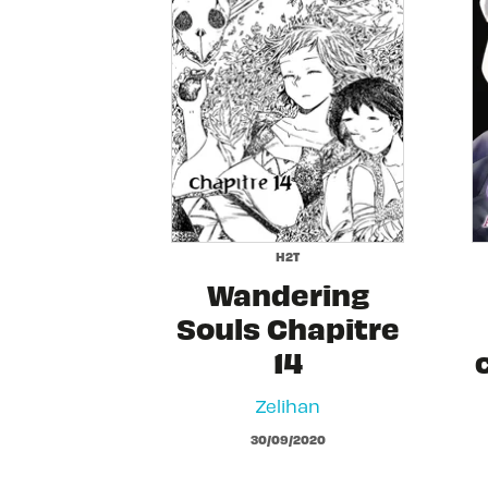
H2T
Wandering
Souls Chapitre
14
Zelihan
30/09/2020