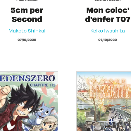
5cm per
Mon coloc'
Second
d'enfer T07
Makoto Shinkai
Keiko Iwashita
07/10/2020
07/10/2020