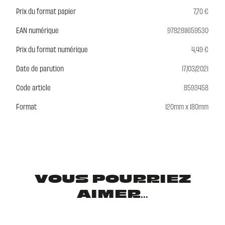
Prix du format papier
7,70 €
EAN numérique
9782811659530
Prix du format numérique
4,49 €
Date de parution
17/03/2021
Code article
8593458
Format
120mm x 180mm
VOUS POURRIEZ
AIMER...