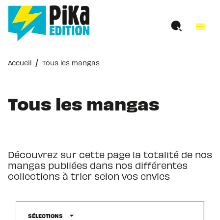
MENU
RECHERCHE
CONTENU
menu
PIED DE PAGE
/
Accueil
Tous les mangas
Tous les mangas
Découvrez sur cette page la totalité de nos
mangas publiées dans nos différentes
collections à trier selon vos envies
arrow_drop_down
SÉLECTIONS