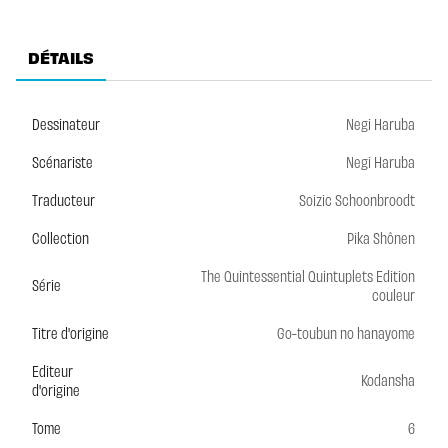
DÉTAILS
Dessinateur
Negi Haruba
Scénariste
Negi Haruba
Traducteur
Soizic Schoonbroodt
Collection
Pika Shônen
The Quintessential Quintuplets Edition
Série
couleur
Titre d'origine
Go-toubun no hanayome
Editeur
Kodansha
d'origine
Tome
6