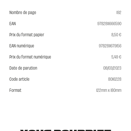
Nombre de page
192
EAN
9782811666590
Prix du format papier
8,50 €
EAN numérique
9782811679156
Prix du format numérique
5,49 €
Date de parution
08/03/2023
Code article
8016228
Format
122mm x 180mm