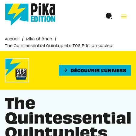
MENU
RECHERCHE
CONTENU
menu
PIED DE PAGE
/
/
Accueil
Pika Shônen
The Quintessential Quintuplets T06 Edition couleur
DÉCOUVRIR L'UNIVERS
arrow_forward
The
Quintessential
Quintuplets