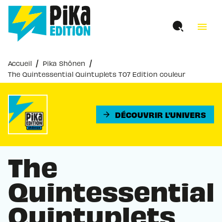
MENU
RECHERCHE
CONTENU
menu
PIED DE PAGE
/
/
Accueil
Pika Shônen
The Quintessential Quintuplets T07 Edition couleur
DÉCOUVRIR L'UNIVERS
arrow_forward
The
Quintessential
Quintuplets