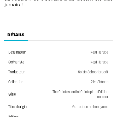
jamais !
DÉTAILS
Dessinateur
Negi Haruba
Scénariste
Negi Haruba
Traducteur
Soizic Schoonbroodt
Collection
Pika Shônen
The Quintessential Quintuplets Edition
Série
couleur
Titre d'origine
Go-toubun no hanayome
Editeur