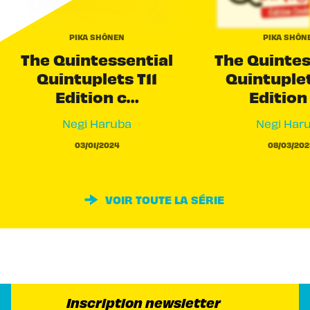
PIKA SHÔNEN
PIKA SHÔN
The Quintessential
The Quintes
Quintuplets T11
Quintuple
Edition c…
Edition
Negi Haruba
Negi Har
03/01/2024
08/03/202
VOIR TOUTE LA SÉRIE
Inscription newsletter