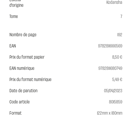
Kodansha
d'origine
Tome
7
Nombre de page
192
EAN
9782811666569
Prix du format papier
8,50 €
EAN numérique
9782811680749
Prix du format numérique
5,49 €
Date de parution
05/04/2023
Code article
8015859
Format
122mm x 180mm