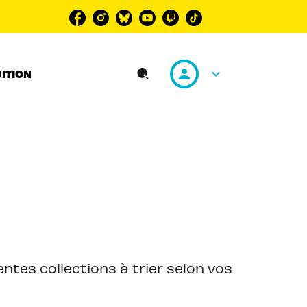
personn
keyboard_arrow_down
DITION
search
ntes collections à trier selon vos