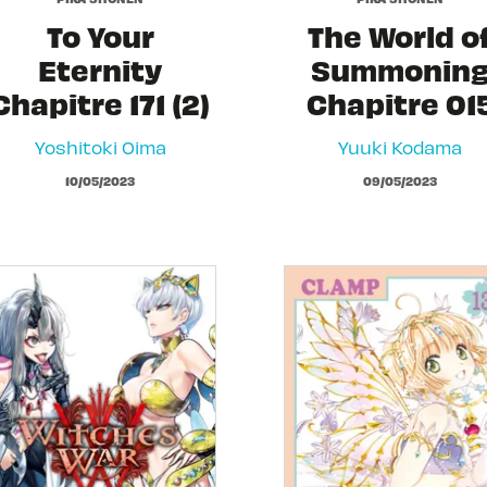
To Your
The World o
Eternity
Summonin
Chapitre 171 (2)
Chapitre 01
Yoshitoki Oima
Yuuki Kodama
10/05/2023
09/05/2023