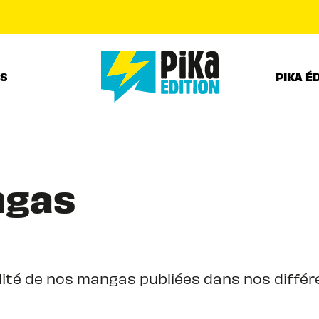
PIED DE PAGE
RS
PIKA É
ngas
ité de nos mangas publiées dans nos différe