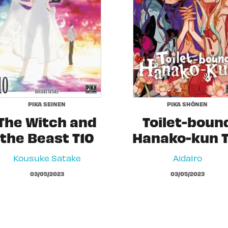
PIKA SEINEN
PIKA SHÔNEN
The Witch and
Toilet-boun
the Beast T10
Hanako-kun T
Kousuke Satake
AidaIro
03/05/2023
03/05/2023