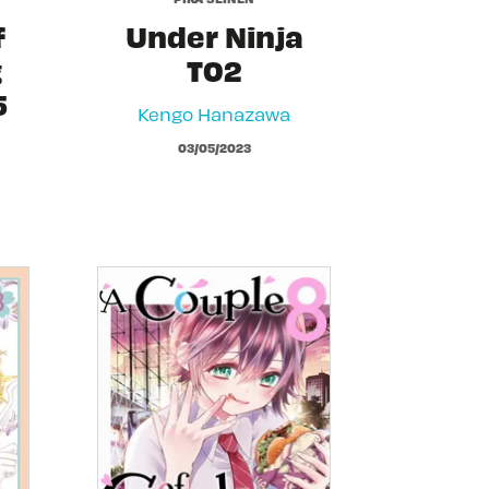
f
Under Ninja
g
T02
5
Kengo Hanazawa
03/05/2023