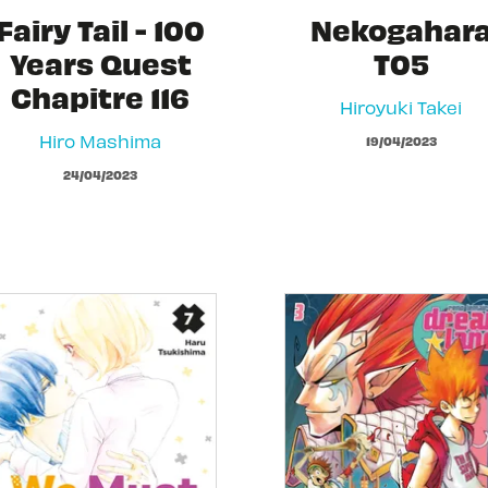
Fairy Tail - 100
Nekogahar
Years Quest
T05
Chapitre 116
Hiroyuki Takei
Hiro Mashima
19/04/2023
24/04/2023