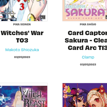
PIKA SEINEN
PIKA SHÔJO
Witches' War
Card Capto
T03
Sakura - Cle
Card Arc T1
Makoto Shiozuka
Clamp
03/05/2023
03/05/2023