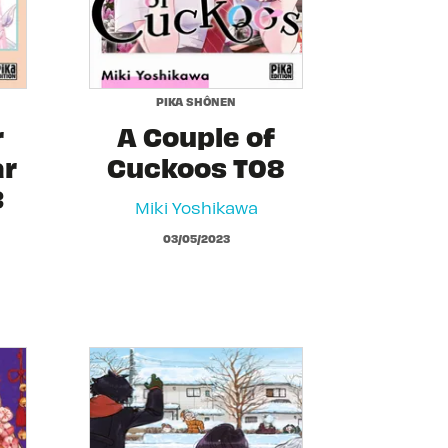
PIKA SHÔNEN
r
A Couple of
ar
Cuckoos T08
3
Miki Yoshikawa
03/05/2023