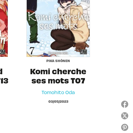
PIKA SHÔNEN
d
Komi cherche
13
ses mots T07
Tomohito Oda
03/05/2023