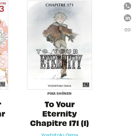
link
C
PIKA SHÔNEN
r
To Your
ar
Eternity
Chapitre 171 (1)
Yoshitoki Oima