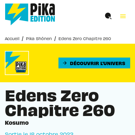
MENU
RECHERCHE
CONTENU
menu
PIED DE PAGE
/
/
Accueil
Pika Shônen
Edens Zero Chapitre 260
DÉCOUVRIR L'UNIVERS
arrow_forward
Edens Zero
Chapitre 260
Kosumo
Sortie le
18 octobre 2023