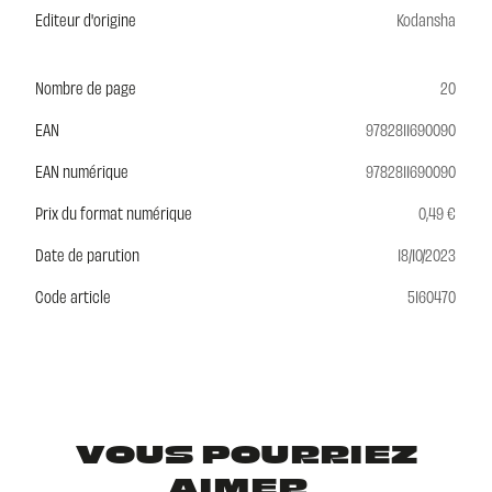
Editeur d'origine
Kodansha
Nombre de page
20
EAN
9782811690090
EAN numérique
9782811690090
Prix du format numérique
0,49 €
Date de parution
18/10/2023
Code article
5160470
VOUS POURRIEZ
AIMER...