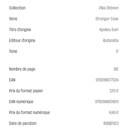
Collection
Pika Shônen
Série
Stranger Case
Titre d'origine
Kyokou Suiri
Editeur d'origine
Kodansha
Tome
17
Nombre de page
192
EAN
9782811677534
Prix du format papier
7,20 €
EAN numérique
9782811683924
Prix du format numérique
4,49 €
Date de parution
18/10/2023