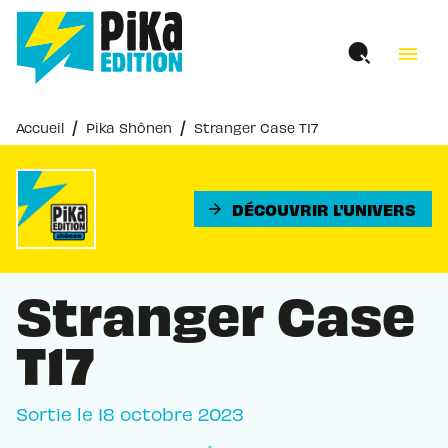
MENU
RECHERCHE
CONTENU
menu
PIED DE PAGE
/
/
Accueil
Pika Shônen
Stranger Case T17
DÉCOUVRIR L'UNIVERS
arrow_forward
Stranger Case
T17
Sortie le
18 octobre 2023